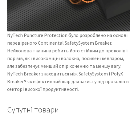
NyTech Puncture Protection було розроблено на основі
перевіреного Continental SafetySystem Breaker.
Нейлонова тканина робить його стійким до проколів і
порізів, як і високоміцні волокна, посилені кевларом,
але забезпечує менший опір коченню та меншу вагу.
NyTech Breaker знаходиться між SafetySystem і PolyX
Breaker® як ефективний шар для захисту від проколів в
секторі високої продуктивності.
Супутні товари