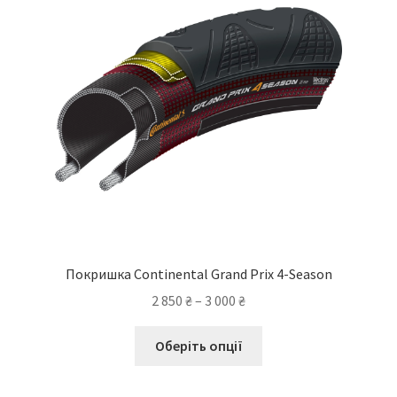
Покришка Continental Grand Prix 4-Season
Діапазон
2 850
₴
–
3 000
₴
цін:
Цей
від
Оберіть опції
товар
2
має
850 ₴