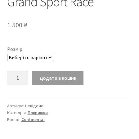
Grand Sport Race
1 500
₴
Розмір
Покришка
Додати в кошик
Continental
Grand
Sport
Race
Артикул:
Невідомо
Категорія:
Покришки
кількість
Бренд:
Continental