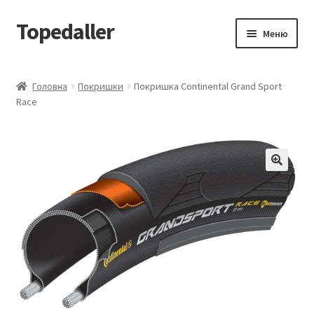
Topedaller
Перейти
Перейти
Меню
до
до
навігації
вмісту
Каталог
Головна
Покришки
Покришка Continental Grand Sport
Race
Доставка
Контакти