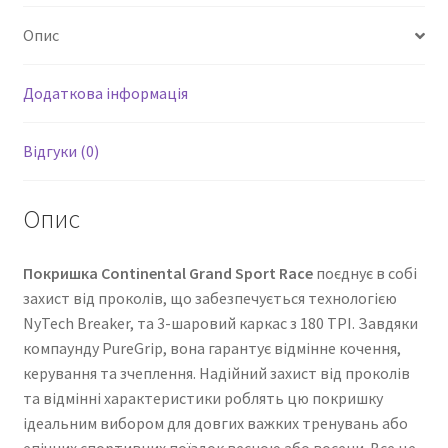
Опис
Додаткова інформація
Відгуки (0)
Опис
Покришка Continental Grand Sport Race
поєднує в собі
захист від проколів, що забезпечується технологією
NyTech Breaker, та 3-шаровий каркас з 180 TPI. Завдяки
компаунду PureGrip, вона гарантує відмінне кочення,
керування та зчеплення. Надійний захист від проколів
та відмінні характеристики роблять цю покришку
ідеальним вибором для довгих важких тренувань або
епічних спортивних поїздок весною або восени. Все це