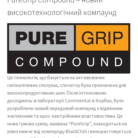
високотехнологічний компаунд
Ця технологія, що базується на активованих
силікагелевих сполуках, спочатку була призначена для
високопродуктивних шин. Після інтенсивних
досліджень в лабораторії Continental в Корбах, було
розроблено новий передовий компаунд з відмінним
зчепленням та крос-кантрійними властивостями. Ця
нова гумова суміш, названа “PureGrip”, знаходиться на
рівні нижче від компаунду BlackChili і використовується