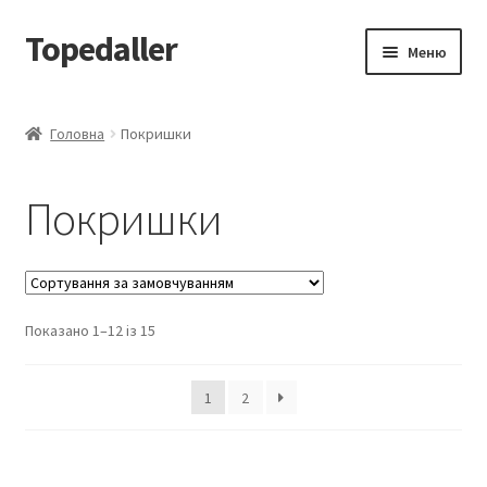
Topedaller
Перейти
Перейти
Меню
до
до
навігації
вмісту
Каталог
Головна
Покришки
Доставка
Покришки
Контакти
Показано 1–12 із 15
1
2