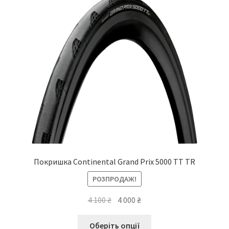
можна
вибрати
на
сторінці
товару
Покришка Continental Grand Prix 5000 TT TR
РОЗПРОДАЖ!
Оригінальна
Поточна
4 100
₴
4 000
₴
ціна:
ціна:
Цей
4
4
Оберіть опції