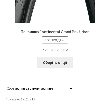
Покришка Continental Grand Prix Urban
РОЗПРОДАЖ!
Діапазон
2 250
₴
–
2 300
₴
цін:
Цей
від
Оберіть опції
товар
2
має
250 ₴
кілька
до
варіантів.
2
Параметри
300 ₴
можна
Показано 1–12 із 15
вибрати
на