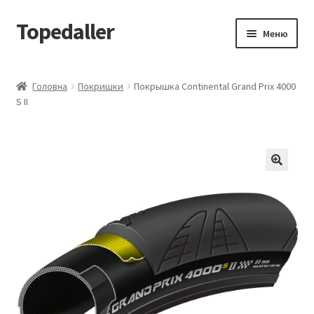
Topedaller
Перейти
Перейти
Меню
до
до
навігації
вмісту
Каталог
Головна
Покришки
Покрышка Continental Grand Prix 4000
S II
Доставка
Контакти