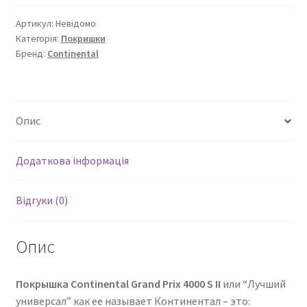
Артикул:
Невідомо
Категорія:
Покришки
Бренд:
Continental
Опис
Додаткова інформація
Відгуки (0)
Опис
Покрышка Continental Grand Prix 4000 S II
или “Лучший
универсал” как ее называет Континентал – это: