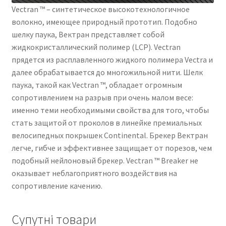
Vectran ™ – синтетическое высокотехнологичное
волокно, имеющее природный прототип. Подобно
шелку паука, Вектран представляет собой
жидкокристаллический полимер (LCP). Vectran
прядется из расплавленного жидкого полимера Vectra и
далее обрабатывается до многожильной нити. Шелк
паука, такой как Vectran ™, обладает огромным
сопротивлением на разрыв при очень малом весе:
именно теми необходимыми свойства для того, чтобы
стать защитой от проколов в линейке премиальных
велосипедных покрышек Continental. Брекер Вектран
легче, гибче и эффективнее защищает от порезов, чем
подобный нейлоновый брекер. Vectran ™ Breaker не
оказывает неблагоприятного воздействия на
сопротивление качению.
Супутні товари