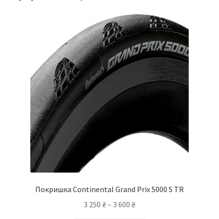
Покришка Continental Grand Prix 5000 S TR
Діапазон
3 250
₴
–
3 600
₴
цін: