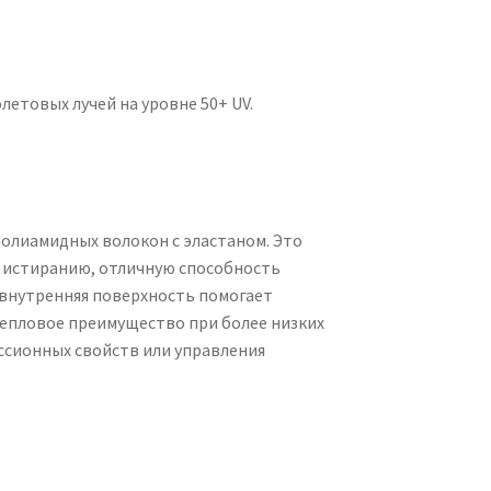
етовых лучей на уровне 50+ UV.
полиамидных волокон с эластаном. Это
и истиранию, отличную способность
 внутренняя поверхность помогает
тепловое преимущество при более низких
ссионных свойств или управления