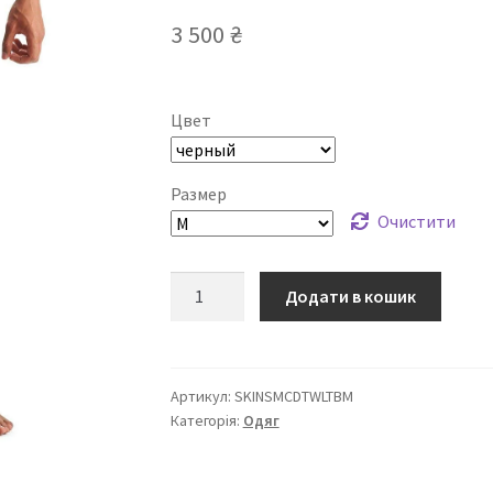
3 500
₴
Цвет
Размер
Очистити
Утепленные
Додати в кошик
тайтсы
SKINS
DNAmic
с
Артикул:
SKINSMCDTWLTBM
Категорія:
Одяг
ветрозащитой
кількість