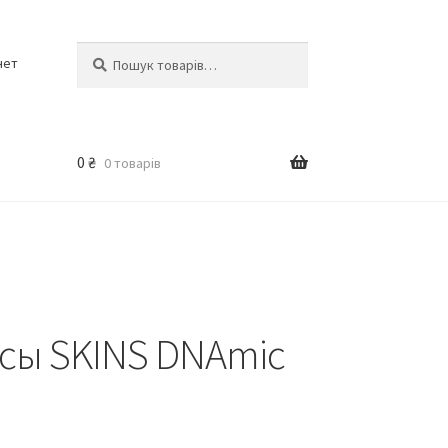
Шукати:
Шукати
нет
0
₴
0 товарів
сы SKINS DNAmic