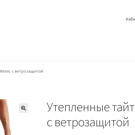
Кабі
DNAmic с ветрозащитой
Утепленные тайт
с ветрозащитой