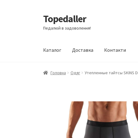
Topedaller
Перейти
Перейти
до
до
Педалюй в задоволення!
навігації
вмісту
Каталог
Доставка
Контакти
Головна
Одяг
Утепленные тайтсы SKINS 