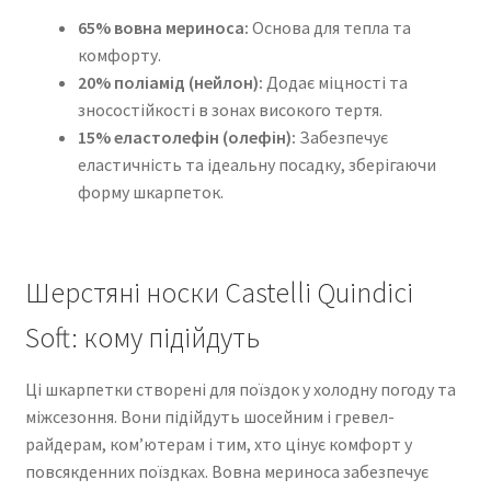
65% вовна мериноса:
Основа для тепла та
комфорту.
20% поліамід (нейлон):
Додає міцності та
зносостійкості в зонах високого тертя.
15% еластолефін (олефін):
Забезпечує
еластичність та ідеальну посадку, зберігаючи
форму шкарпеток.
Шерстяні носки Castelli Quindici
Soft: кому підійдуть
Ці шкарпетки створені для поїздок у холодну погоду та
міжсезоння. Вони підійдуть шосейним і гревел-
райдерам, ком’ютерам і тим, хто цінує комфорт у
повсякденних поїздках. Вовна мериноса забезпечує