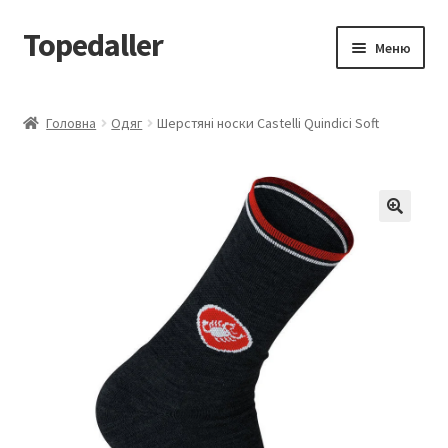
Topedaller
Перейти
Перейти
Меню
до
до
навігації
вмісту
Каталог
Головна
Одяг
Шерстяні носки Castelli Quindici Soft
Доставка
Контакти