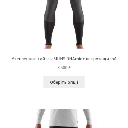
Утепленные тайтсы SKINS DNAmic с ветрозащитой
3 500
₴
Цей
Оберіть опції
товар
має
кілька
варіантів.
Параметри
можна