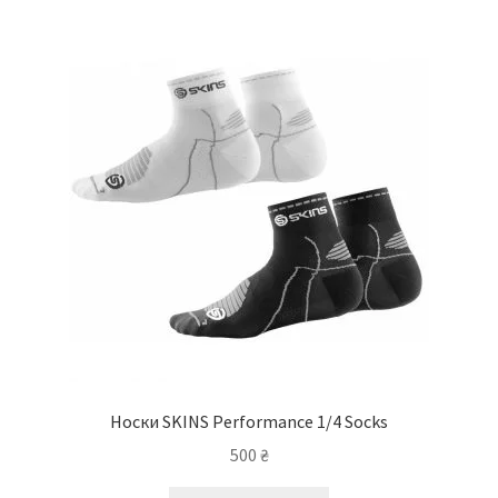
варіантів.
Параметри
можна
вибрати
на
сторінці
товару
Носки SKINS Performance 1/4 Socks
500
₴