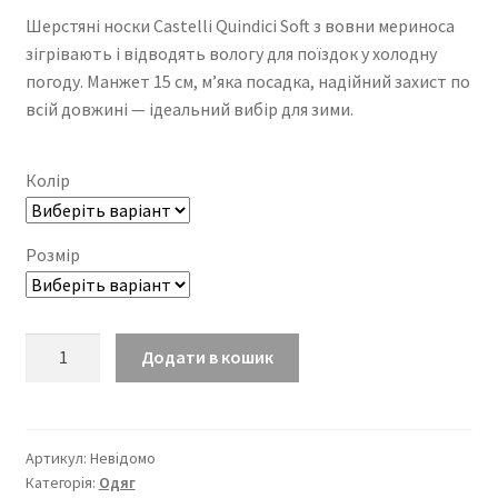
Шерстяні носки Castelli Quindici Soft з вовни мериноса
зігрівають і відводять вологу для поїздок у холодну
погоду. Манжет 15 см, м’яка посадка, надійний захист по
всій довжині — ідеальний вибір для зими.
Колір
Розмір
Шерстяні
Додати в кошик
носки
Castelli
Quindici
Soft
Артикул:
Невідомо
Категорія:
Одяг
кількість