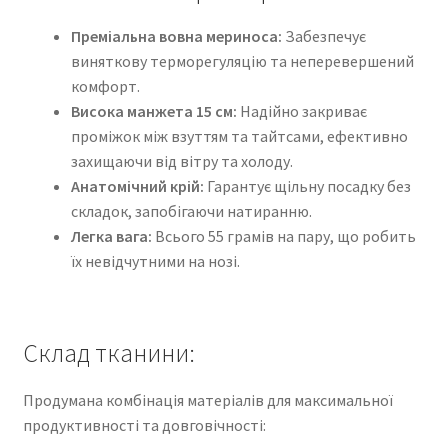
Преміальна вовна мериноса:
Забезпечує
виняткову терморегуляцію та неперевершений
комфорт.
Висока манжета 15 см:
Надійно закриває
проміжок між взуттям та тайтсами, ефективно
захищаючи від вітру та холоду.
Анатомічний крій:
Гарантує щільну посадку без
складок, запобігаючи натиранню.
Легка вага:
Всього 55 грамів на пару, що робить
їх невідчутними на нозі.
Склад тканини:
Продумана комбінація матеріалів для максимальної
продуктивності та довговічності: