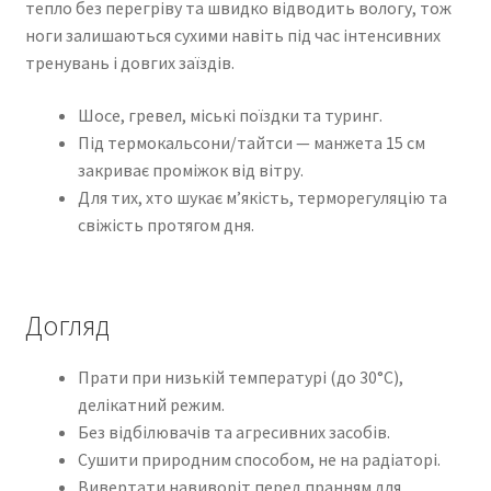
тепло без перегріву та швидко відводить вологу, тож
ноги залишаються сухими навіть під час інтенсивних
тренувань і довгих заїздів.
Шосе, гревел, міські поїздки та туринг.
Під термокальсони/тайтси — манжета 15 см
закриває проміжок від вітру.
Для тих, хто шукає м’якість, терморегуляцію та
свіжість протягом дня.
Догляд
Прати при низькій температурі (до 30°C),
делікатний режим.
Без відбілювачів та агресивних засобів.
Сушити природним способом, не на радіаторі.
Вивертати навиворіт перед пранням для