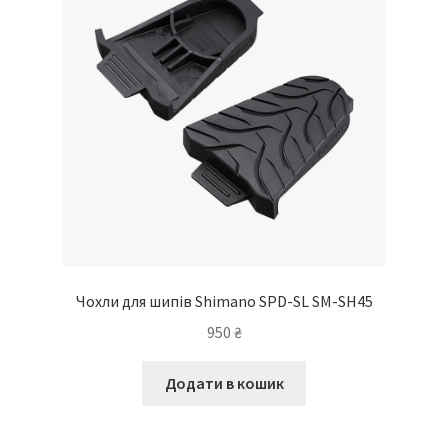
вибрати
на
сторінці
товару
Чохли для шипів Shimano SPD-SL SM-SH45
950
₴
Додати в кошик