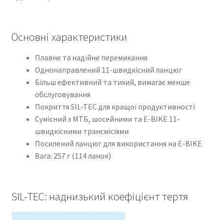
Основні характеристики
Плавне та надійне перемикання
Однонаправлений 11-швидкісний ланцюг
Більш ефективний та тихий, вимагає менше
обслуговування
Покриття SIL-TEC для кращої продуктивності
Сумісний з МТБ, шосейними та E-BIKE 11-
швидкісними трансмісіями
Посилений ланцюг для використання на E-BIKE
Вага: 257 г (114 ланок)
SIL-TEC: наднизький коефіцієнт тертя