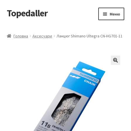
Topedaller
Перейти
Перейти
Меню
до
до
навігації
вмісту
Каталог
Головна
Аксесуари
Ланцюг Shimano Ultegra CN-HG701-11
Доставка
Контакти