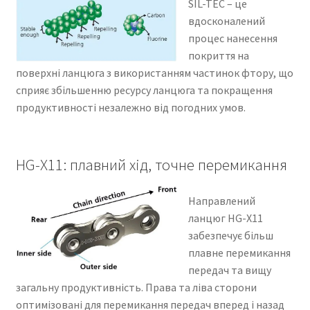
SIL-TEC – це
вдосконалений
процес нанесення
покриття на
поверхні ланцюга з використанням частинок фтору, що
сприяє збільшенню ресурсу ланцюга та покращення
продуктивності незалежно від погодних умов.
HG-X11: плавний хід, точне перемикання
Направлений
ланцюг HG-X11
забезпечує більш
плавне перемикання
передач та вищу
загальну продуктивність. Права та ліва сторони
оптимізовані для перемикання передач вперед і назад