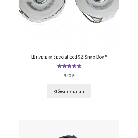
Шнурівка Specialized S2-Snap Boa®
Оцінено в
950
₴
5.00
з 5
Цей
Оберіть опції
товар
має
кілька
варіантів.
Параметри
можна