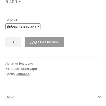
6 400
₴
Версия
Педали
Додати в кошик
Shimano
Ultegra
PD-
R8000
Артикул:
Невідомо
Категорія:
Аксесуари
кількість
Бренд:
Shimano
Опис