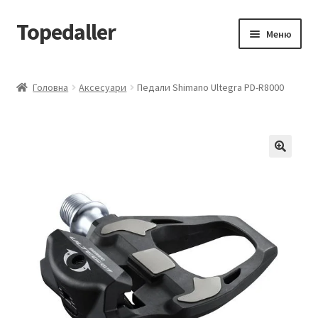
Topedaller
Перейти
Перейти
Меню
до
до
навігації
вмісту
Каталог
Головна
Аксесуари
Педали Shimano Ultegra PD-R8000
Доставка
Контакти