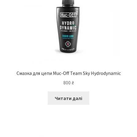
товару
Смазка для цепи Muc-Off Team Sky Hydrodynamic
800
₴
Читати далі