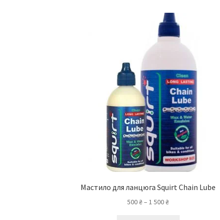
Мастило для ланцюга Squirt Chain Lube
Діапазон
500
₴
–
1 500
₴
цін:
Цей