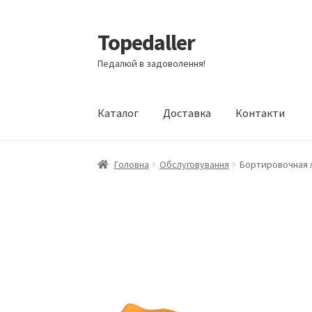
Topedaller
Перейти
Перейти
до
до
Педалюй в задоволення!
навігації
вмісту
Каталог
Доставка
Контакти
Головна
Обслуговування
Бортировочная л