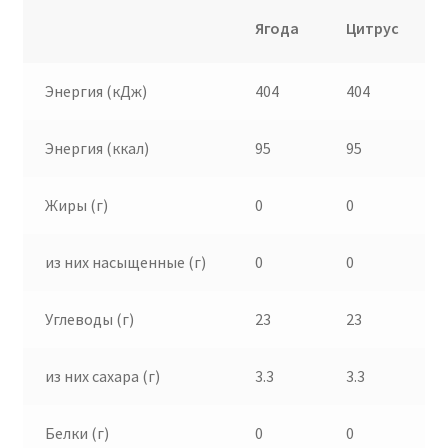
Ягода
Цитрус
Энергия (кДж)
404
404
Энергия (ккал)
95
95
Жиры (г)
0
0
из них насыщенные (г)
0
0
Углеводы (г)
23
23
из них сахара (г)
3.3
3.3
Белки (г)
0
0