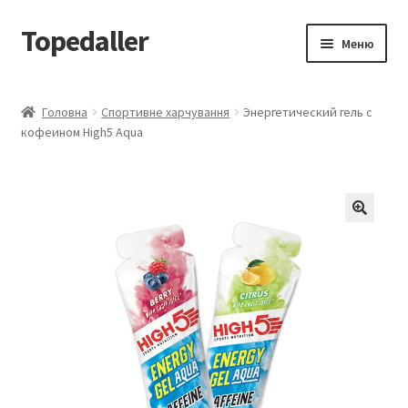
Topedaller
Перейти
Перейти
Меню
до
до
навігації
вмісту
Каталог
Головна
Спортивне харчування
Энергетический гель с
кофеином High5 Aqua
Доставка
Контакти