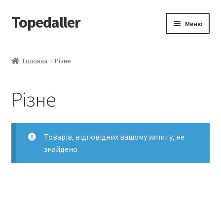
Topedaller
Перейти
Перейти
Меню
до
до
навігації
вмісту
Каталог
Головна
Різне
Доставка
Різне
Контакти
Товарів, відповідних вашому запиту, не
знайдено.